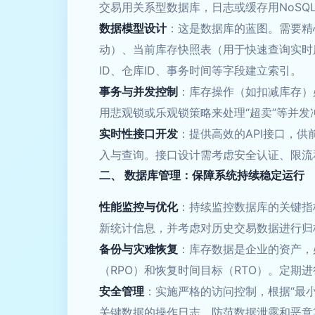
交易用关系型数据库，日志或缓存用NoSQ
数据模型设计
：这是数据库的蓝图。需要精
动）、当前库存快照表（用于快速查询实时
ID、仓库ID、事务时间等字段建立索引。
事务与并发控制
：库存操作（如扣减库存）
用悲观锁或乐观锁策略来处理“超卖”等并
实时性接口开发
：提供高效的API接口，供
入与查询。接口设计需考虑安全认证、限流
二、 数据库管理：保障系统持续稳定运行
性能监控与优化
：持续监控数据库的关键指标
新统计信息，并考虑对历史交易数据进行归
备份与灾难恢复
：库存数据是企业的资产，
（RPO）和恢复时间目标（RTO）。定期
安全管理
：实施严格的访问控制，根据“最
关键数据的操作日志，防范数据泄露和恶意