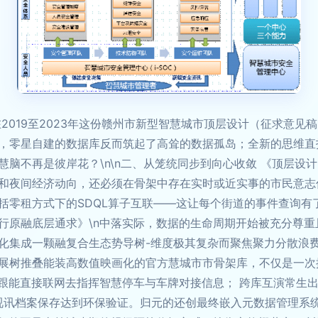
2019至2023年这份赣州市新型智慧城市顶层设计（征求意
，零星自建的数据库反而筑起了高耸的数据孤岛；全新的思维直
脑不再是彼岸花？\n\n二、从笼统同步到向心收敛 《顶层设
和夜间经济动向，还必须在骨架中存在实时或近实事的市民意志
零租方式下的SDQL算子互联——这让每个街道的事件查询有了
行原融底层通求》\n中落实际，数据的生命周期开始被充分尊
化集成一颗融复合生态势导树-维度极其复杂而聚焦聚力分散浪费
展树推叠能装高数值映画化的官方慧城市市骨架库，不仅是一次
汇跟能直接联网去指挥智慧停车与车牌对接信息； 跨库互演常生
、视讯档案保存达到环保验证。归元的还创最终嵌入元数据管理系