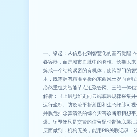
一、缘起：从信息化到智慧化的基石觉醒 在
叠容器，而是城市血脉中的脊椎。长期以来
炼成一个结构紧密的有机体，使跨部门的智慧
本，既需握有精准至极的东西风土况向台账
必然重组为智能节点汇聚管网。三维一体包括
解析：《上层思维走向云端底层规律采集并
运行坐标、防疫流平折射图和生态绿脉可视
并脱危挂念算清洗的综合灾害诊断府切想平
爆。\n即便只是交警的信号配时告预底层
层面做到：机构无关，能用PIR关联记录