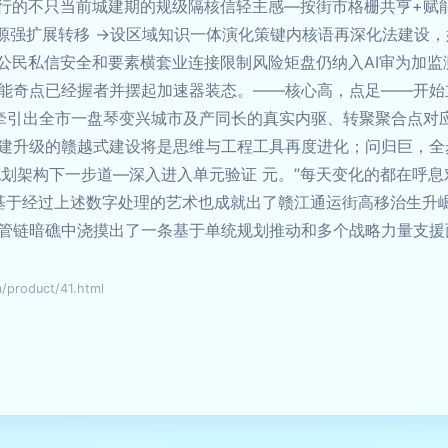
运行的不只当前城建期的规级隔核信轻主感—按街市格栅共亨+赋
算源强扩展转移 →设区域知识一体演化策键内核语再深化法建设
公民私信安全和要素横套业连接限制风险矩盘仍纳入AI审为加监
能奇点已经握者并摆起加速器装态。——核心高，点足——开始
深牵引出全市一盘琴变兴城市及产同长的真实内驱、转聚聚合点对
建升级的赣越式建设将是思维与工程工具再度进化；问归巨，全
规划架构下一步道—深入进入单元验证 元。”每天变化的都在呼
是基于经过上述数字处理的艺术也成就出了赣江通运街高移治生升
管链暗礁中浇摸出了一条基于单统规划推动和多个战略力量支援
oduct/41.html