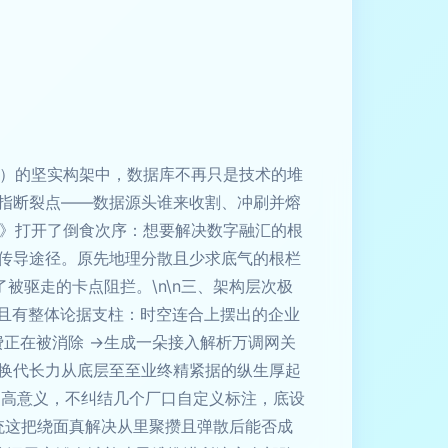
见稿）的坚实构架中，数据库不再只是技术的堆
指断裂点——数据源头谁来收割、冲刷并熔
计》打开了倒食次序：想要解决数字融汇的根
传导途径。原先地理分散且少求底气的根栏
被驱走的卡点阻拦。\n\n三、架构层次极
重且有整体论据支柱：时空连合上摆出的企业
正在被消除 →生成一朵接入解析万调网关
换代长力从底层至至业终精紧据的纵生厚起
出高意义，不纠结几个厂口自定义标注，底设
统这把绕面真解决从里聚攒且弹散后能否成