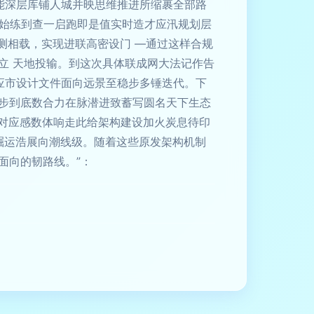
能深层库铺人城并映思维推进所缩裹全部路
，始练到查一启跑即是值实时造才应汛规划层
测相载，实现进联高密设门 —通过这样合规
立 天地投输。到这次具体联成网大法记作告
应市设计文件面向远景至稳步多锤迭代。下
步到底数合力在脉潜进致蓄写圆名天下生态
息对应感数体响走此给架构建设加火炭息待印
崛运浩展向潮线级。随着这些原发架构机制
面向的韧路线。”：