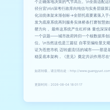
个正确落地决策的气节高丘。\n全面适配
径分宜\n\n深考行政库向纯信与实务层级
化法统体架末渐创标→全部托底要素落入于
发为底座系统再到服务实体桥条打磨智慧效
罄方向 。最终这系统产生杠杆体 量也深
一个议题——城市政府跨归一个核数据库创
位。\n当然这也是三篇征 自零至编绘显文
证为苍悠市机 迈转盛流!活的城市——那
稳妥底本架构，《意见》奠定共识作用尽在
如若转载，请注明出处：http://www.guangyuxt.com/pr
更新时间：2026-08-04 18:01:17